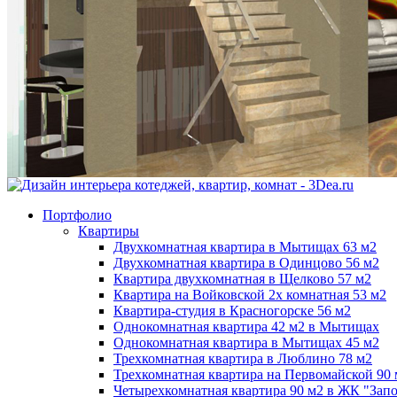
Портфолио
Квартиры
Двухкомнатная квартира в Мытищах 63 м2
Двухкомнатная квартира в Одинцово 56 м2
Квартира двухкомнатная в Щелково 57 м2
Квартира на Войковской 2х комнатная 53 м2
Квартира-студия в Красногорске 56 м2
Однокомнатная квартира 42 м2 в Мытищах
Однокомнатная квартира в Мытищах 45 м2
Трехкомнатная квартира в Люблино 78 м2
Трехкомнатная квартира на Первомайской 90 
Четырехкомнатная квартира 90 м2 в ЖК "Зап