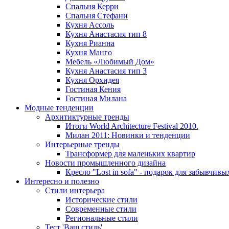
Спальня Керри
Спальня Стефани
Кухня Ассоль
Кухня Анастасия тип 8
Кухня Рианна
Кухня Манго
Мебель «Любимый Дом»
Кухня Анастасия тип 3
Кухня Орхидея
Гостиная Кения
Гостиная Милана
Модные тенденции
Архитиктурные тренды
Итоги World Architecture Festival 2010.
Милан 2011: Новинки и тенденции
Интерьерные тренды
Трансформер для маленьких квартир
Новости промышленного дизайна
Кресло "Lost in sofa" - подарок для забывчивы
Интересно и полезно
Стили интерьера
Исторические стили
Современные стили
Региональные стили
Тест 'Ваш стиль'