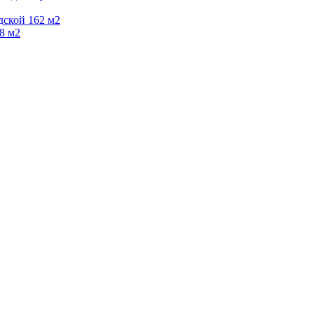
дской 162 м2
8 м2