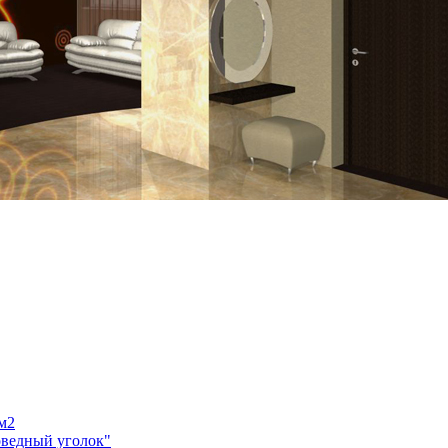
м2
оведный уголок"