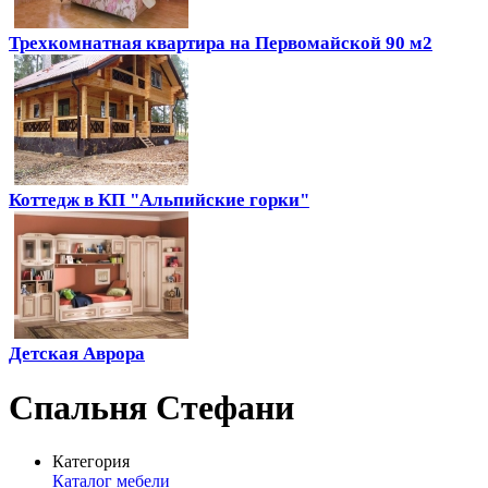
Трехкомнатная квартира на Первомайской 90 м2
Коттедж в КП "Альпийские горки"
Детская Аврора
Спальня Стефани
Категория
Каталог мебели