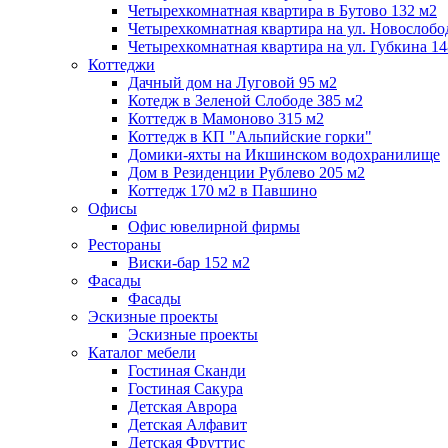
Четырехкомнатная квартира в Бутово 132 м2
Четырехкомнатная квартира на ул. Новослобо
Четырехкомнатная квартира на ул. Губкина 14
Коттеджи
Дачный дом на Луговой 95 м2
Котедж в Зеленой Слободе 385 м2
Коттедж в Мамоново 315 м2
Коттедж в КП "Альпийские горки"
Домики-яхты на Икшинском водохранилище
Дом в Резиденции Рублево 205 м2
Коттедж 170 м2 в Павшино
Офисы
Офис ювелирной фирмы
Рестораны
Виски-бар 152 м2
Фасады
Фасады
Эскизные проекты
Эскизные проекты
Каталог мебели
Гостиная Сканди
Гостиная Сакура
Детская Аврора
Детская Алфавит
Детская Фруттис